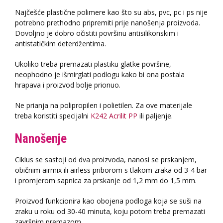
Najčešće plastične polimere kao što su abs, pvc, pc i ps nije
potrebno prethodno pripremiti prije nanošenja proizvoda.
Dovoljno je dobro očistiti površinu antisilikonskim i
antistatičkim deterdžentima.
Ukoliko treba premazati plastiku glatke površine,
neophodno je išmirglati podlogu kako bi ona postala
hrapava i proizvod bolje prionuo.
Ne prianja na polipropilen i polietilen. Za ove materijale
treba koristiti specijalni
K242 Acrilit PP
ili paljenje.
Nanošenje
Ciklus se sastoji od dva proizvoda, nanosi se prskanjem,
običnim airmix ili airless priborom s tlakom zraka od 3-4 bar
i promjerom sapnica za prskanje od 1,2 mm do 1,5 mm.
Proizvod funkcionira kao obojena podloga koja se suši na
zraku u roku od 30-40 minuta, koju potom treba premazati
završnim premazom.