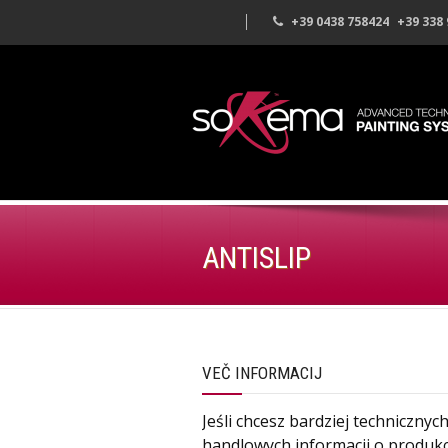
+39 0438 758424
+39 338
ANTISLIP
VEČ INFORMACIJ
Jeśli chcesz bardziej technicznyc
handlowych informacji o produkc