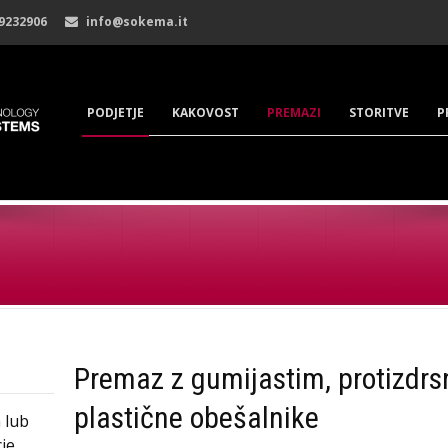
 9232906
info@sokema.it
PODJETJE
KAKOVOST
PREMAZI
STORITVE
P
Premaz z gumijastim, protizdr
plastične obešalnike
h lub
ie