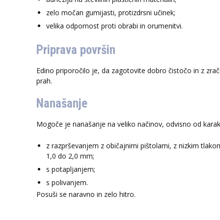
zelo močan gumijasti, protizdrsni učinek;
velika odpornost proti obrabi in orumenitvi.
Priprava površin
Edino priporočilo je, da zagotovite dobro čistočo in z zra
prah.
Nanašanje
Mogoče je nanašanje na veliko načinov, odvisno od karakte
z razprševanjem z običajnimi pištolami, z nizkim tlak
1,0 do 2,0 mm;
s potapljanjem;
s polivanjem.
Posuši se naravno in zelo hitro.