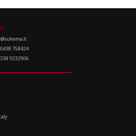
KT
o@sokema.it
 0438 758424
 338 9232906
taly