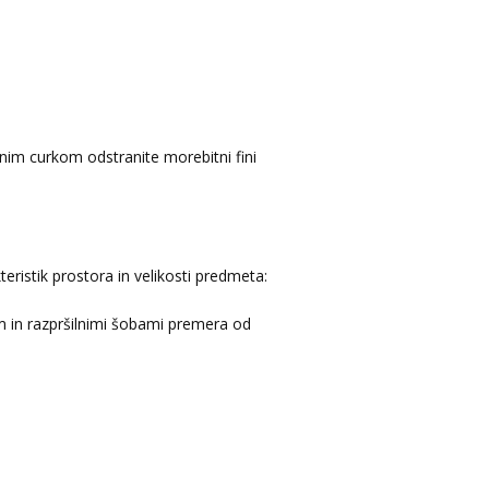
čnim curkom odstranite morebitni fini
ristik prostora in velikosti predmeta:
om in razpršilnimi šobami premera od