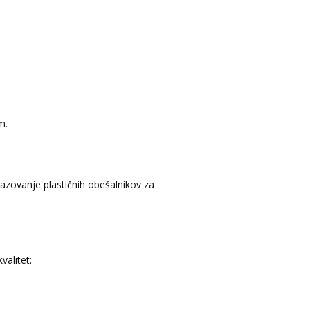
m.
zovanje plastičnih obešalnikov za
valitet: