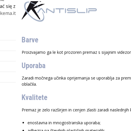
ć się z
kema.it
Barve
Proizvajamo ga le kot prozoren premaz s sijajnim videzo
Uporaba
Zaradi močnega učinka oprijemanja se uporablja za prema
oblačila.
Kvalitete
Premaz je zelo razširjen in cenjen zlasti zaradi naslednjih k
enostavna in mnogostranska uporaba;
adhezija na številnih plastičnih materialih;