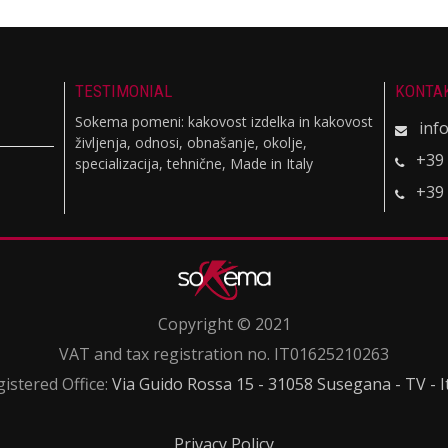
TESTIMONIAL
KONTA
Sokema pomeni: kakovost izdelka in kakovost
inf
življenja, odnosi, obnašanje, okolje,
+39
specializacija, tehnične, Made in Italy
+39
Copyright © 2021
VAT and tax registration no. IT01625210263
istered Office:
Via Guido Rossa 15 - 31058 Susegana - TV - I
Privacy Policy