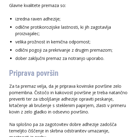
Glavne kvalitete premaza so:
izredna raven adhezije;
odlične protikorozijske lastnosti, ki jih zagotavlja
proizvajalec;
velika prožnost in kemična odpornost;
odlični pogoji za prekrivanje z drugim premazom;
dober zaključni premaz za notranjo uporabo.
Priprava površin
Za ta premaz velja, da je priprava kovinske površine zelo
pomembna. Čistočo in kakovost površine je treba natančno
preveriti ter za izboljšanje adhezije opraviti peskanje,
krtačenje ali brušenje s steklenim papirjem, zlasti v primeru
kovin z zelo gladko in odsevno površino.
Na splošno pa za zagotovitev dobre adhezije zadošča
temeljito čiščenje in skrbna odstranitev umazanije,