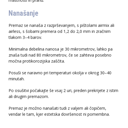
mastnosti in prahu.
Nanašanje
Premaz se nanaša z razprševanjem, s pištolami airmix ali
airless, s šobami premera od 1,2 do 2,0 mm in zračnim
tlakom 3–4 barov.
Minimalna debelina nanosa je 30 mikrometrov, lahko pa
znaša tudi nad 80 mikrometrov, če se zahteva posebno
močna protikorozijska zaščita.
Posuši se naravno pri temperaturi okolja v okrog 30–40
minutah.
Po osušitvi počakajte še vsaj 2 uri, preden prekrijete z istim
ali drugim premazom.
Premaz je možno nanašati tudi z valjem ali čopičem,
vendar le tam, kjer estetska dovršenost ni pomembna.