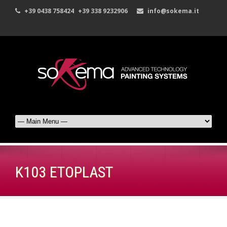
+39 0438 758424
+39 338 9232906
info@sokema.it
K103 ETOPLAST