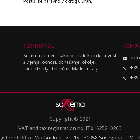
Posuši se naravno v okrog 6 urah.
TESTIMONIAL
KONTA
Sokema pomeni: kakovost izdelka in kakovost
inf
življenja, odnosi, obnašanje, okolje,
+39
specializacija, tehnične, Made in Italy
+39
Copyright © 2021
VAT and tax registration no. IT01625210263
istered Office:
Via Guido Rossa 15 - 31058 Susegana - TV - I