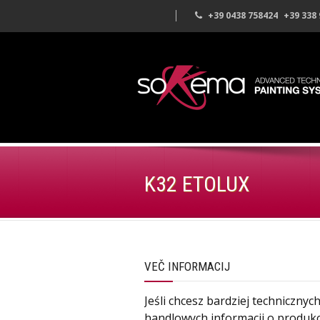
+39 0438 758424
+39 338
K32 ETOLUX
VEČ INFORMACIJ
Jeśli chcesz bardziej technicznyc
handlowych informacji o produkc