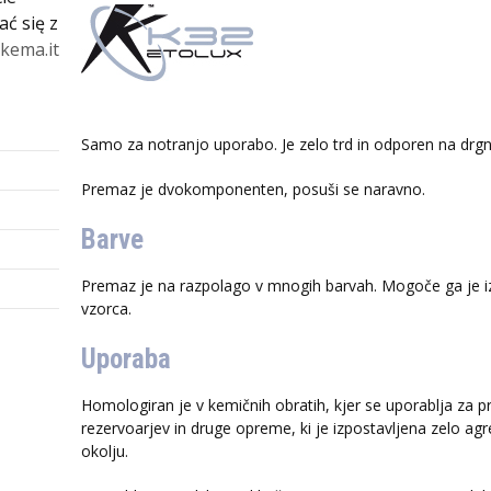
ć się z
kema.it
Samo za notranjo uporabo. Je zelo trd in odporen na drgn
Premaz je dvokomponenten, posuši se naravno.
Barve
Premaz je na razpolago v mnogih barvah. Mogoče ga je izde
vzorca.
Uporaba
Homologiran je v kemičnih obratih, kjer se uporablja za p
rezervoarjev in druge opreme, ki je izpostavljena zelo ag
okolju.