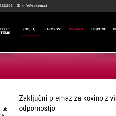
 9232906
info@sokema.it
PODJETJE
KAKOVOST
PREMAZI
STORITVE
P
Zaključni premaz za kovino z v
odpornostjo
h lub
ie