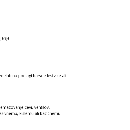
jenje.
lati na podlagi barvne lestvice ali
remazovanje cevi, ventilov,
resivnemu, kislemu ali bazičnemu