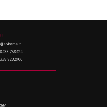
KT
o@sokema.it
 0438 758424
 338 9232906
taly