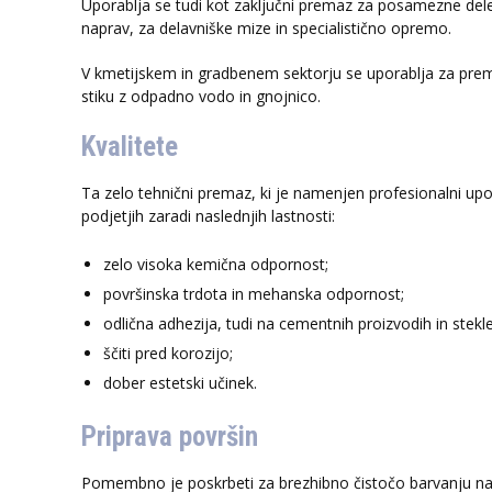
Uporablja se tudi kot zaključni premaz za posamezne dele i
naprav, za delavniške mize in specialistično opremo.
V kmetijskem in gradbenem sektorju se uporablja za prem
stiku z odpadno vodo in gnojnico.
Kvalitete
Ta zelo tehnični premaz, ki je namenjen profesionalni u
podjetjih zaradi naslednjih lastnosti:
zelo visoka kemična odpornost;
površinska trdota in mehanska odpornost;
odlična adhezija, tudi na cementnih proizvodih in stekle
ščiti pred korozijo;
dober estetski učinek.
Priprava površin
Pomembno je poskrbeti za brezhibno čistočo barvanju na