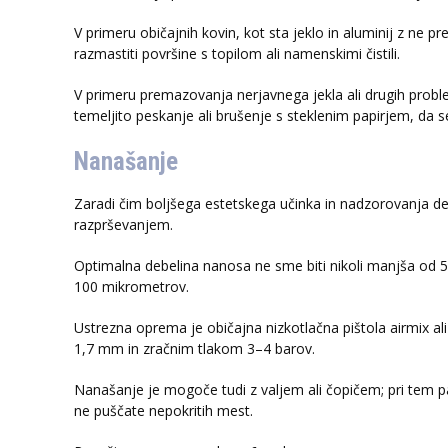
V primeru običajnih kovin, kot sta jeklo in aluminij z ne p
razmastiti površine s topilom ali namenskimi čistili.
V primeru premazovanja nerjavnega jekla ali drugih probl
temeljito peskanje ali brušenje s steklenim papirjem, da
Nanašanje
Zaradi čim boljšega estetskega učinka in nadzorovanja 
razprševanjem.
Optimalna debelina nanosa ne sme biti nikoli manjša od 
100 mikrometrov.
Ustrezna oprema je običajna nizkotlačna pištola airmix al
1,7 mm in zračnim tlakom 3–4 barov.
Nanašanje je mogoče tudi z valjem ali čopičem; pri tem 
ne puščate nepokritih mest.