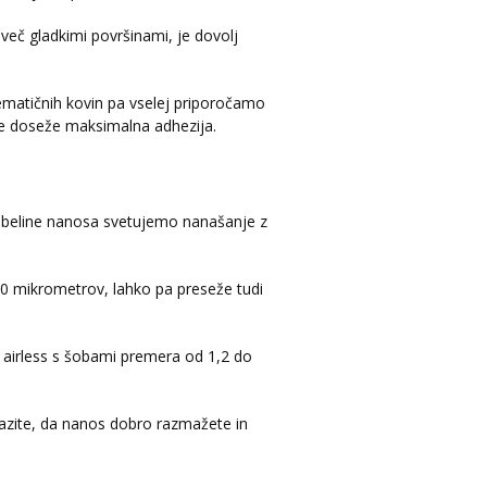
reveč gladkimi površinami, je dovolj
ematičnih kovin pa vselej priporočamo
 se doseže maksimalna adhezija.
debeline nanosa svetujemo nanašanje z
50 mikrometrov, lahko pa preseže tudi
i airless s šobami premera od 1,2 do
pazite, da nanos dobro razmažete in